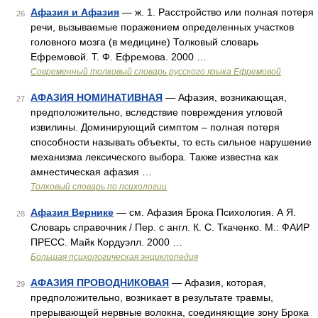
Афазия и Афазия
— ж. 1. Расстройство или полная потеря
26
речи, вызываемые поражением определенных участков
головного мозга (в медицине) Толковый словарь
Ефремовой. Т. Ф. Ефремова. 2000 …
Современный толковый словарь русского языка Ефремовой
АФАЗИЯ НОМИНАТИВНАЯ
— Афазия, возникающая,
27
предположительно, вследствие повреждения угловой
извилины. Доминирующий симптом – полная потеря
способности называть объекты, то есть сильное нарушение
механизма лексического выбора. Также известна как
амнестическая афазия …
Толковый словарь по психологии
Афазия Вернике
— см. Афазия Брока Психология. А Я.
28
Словарь справочник / Пер. с англ. К. С. Ткаченко. М.: ФАИР
ПРЕСС. Майк Кордуэлл. 2000 …
Большая психологическая энциклопедия
АФАЗИЯ ПРОВОДНИКОВАЯ
— Афазия, которая,
29
предположительно, возникает в результате травмы,
прерывающей нервные волокна, соединяющие зону Брока