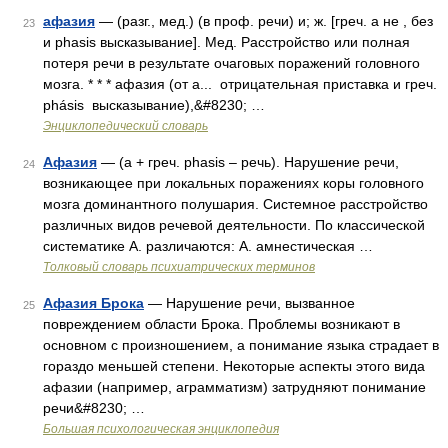
афазия
— (разг., мед.) (в проф. речи) и; ж. [греч. a не , без
23
и phasis высказывание]. Мед. Расстройство или полная
потеря речи в результате очаговых поражений головного
мозга. * * * афазия (от а... отрицательная приставка и греч.
phásis высказывание),&#8230; …
Энциклопедический словарь
Афазия
— (а + греч. phasis – речь). Нарушение речи,
24
возникающее при локальных поражениях коры головного
мозга доминантного полушария. Системное расстройство
различных видов речевой деятельности. По классической
систематике А. различаются: А. амнестическая …
Толковый словарь психиатрических терминов
Афазия Брока
— Нарушение речи, вызванное
25
повреждением области Брока. Проблемы возникают в
основном с произношением, а понимание языка страдает в
гораздо меньшей степени. Некоторые аспекты этого вида
афазии (например, аграмматизм) затрудняют понимание
речи&#8230; …
Большая психологическая энциклопедия