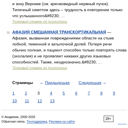
и зону Вернике (см. крючковидный нервный пучок).
Типичный симптом здесь – трудность в повторении только
что услышанного&#8230; …
Толковый словарь по психологии
АФАЗИЯ СМЕШАННАЯ ТРАНСКОРТИКАЛЬНАЯ
—
30
Афазия, вызванная повреждениями области на стыке
лобной, теменной и затылочной долей. Потеря речи
обычно полная, и пациент способен только повторять слова
(эхолалия) и не проявляет никаких других языковых
способностей. Также, неоднозначно,&#8230; …
Толковый словарь по психологии
Страницы
←
Предыдущая
Следующая
→
1
2
3
4
5
6
7
8
9
10
11
12
13
© Академик, 2000-2026
18+
Обратная связь:
Техподдержка
,
Реклама на сайте