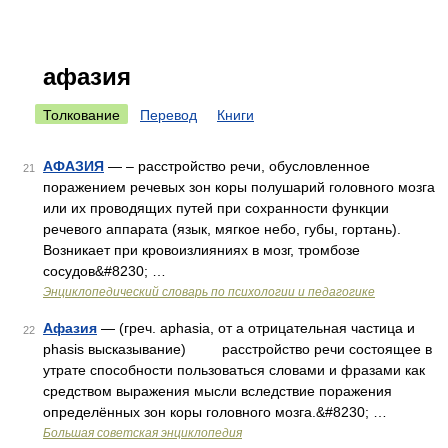
афазия
Толкование
Перевод
Книги
АФАЗИЯ
— – расстройство речи, обусловленное
21
поражением речевых зон коры полушарий головного мозга
или их проводящих путей при сохранности функции
речевого аппарата (язык, мягкое небо, губы, гортань).
Возникает при кровоизлияниях в мозг, тромбозе
сосудов&#8230; …
Энциклопедический словарь по психологии и педагогике
Афазия
— (греч. aphasia, от а отрицательная частица и
22
phasis высказывание) расстройство речи состоящее в
утрате способности пользоваться словами и фразами как
средством выражения мысли вследствие поражения
определённых зон коры головного мозга.&#8230; …
Большая советская энциклопедия